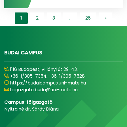
1
2
3
...
26
»
"content-l
BUDAI CAMPUS
1118 Budapest, Villányi út 29-43.
+36-1/305-7354, +36-1/305-7528
https://budaicampus.uni-mate.hu
foigazgato.buda@uni-mate.hu
Campus-főigazgató
Nyitrainé dr. Sárdy Diána