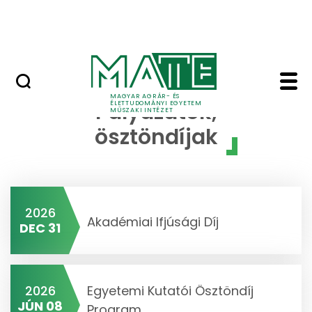
Kutatás, fejlesztés
Ugrás a fő tartalomhoz
Elérhetőségek
Pályázatok - Műszaki 
MAGYAR AGRÁR- ÉS
Pályázatok,
ÉLETTUDOMÁNYI EGYETEM
MŰSZAKI INTÉZET
ösztöndíjak
2026
Akadémiai Ifjúsági Díj
DEC 31
2026
Egyetemi Kutatói Ösztöndíj
JÚN 08
Program