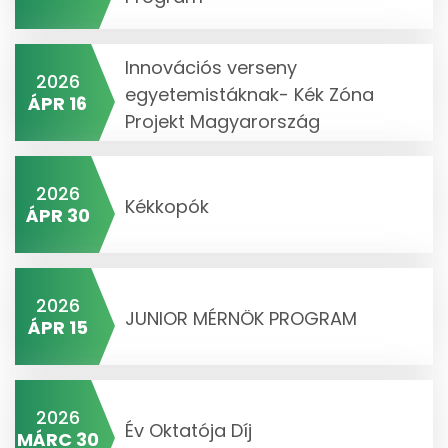
Innovációs verseny
2026
egyetemistáknak- Kék Zóna
ÁPR 16
Projekt Magyarország
2026
Kékkopók
ÁPR 30
2026
JUNIOR MÉRNÖK PROGRAM
ÁPR 15
2026
Év Oktatója Díj
MÁRC 30