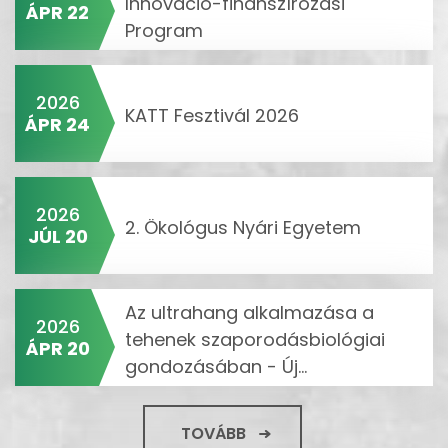
Innováció-finanszírozási
ÁPR 22
Program
2026
KATT Fesztivál 2026
ÁPR 24
2026
2. Ökológus Nyári Egyetem
JÚL 20
Az ultrahang alkalmazása a
2026
tehenek szaporodásbiológiai
ÁPR 20
gondozásában - Új...
TOVÁBB