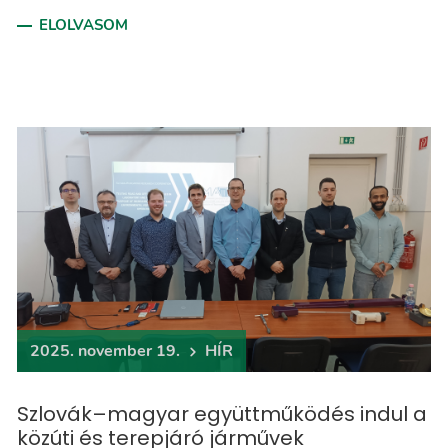
ELOLVASOM
2025. november 19.
HÍR
Szlovák–magyar együttműködés indul a
közúti és terepjáró járművek