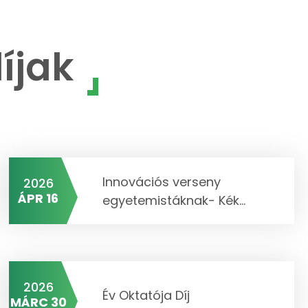
íjak
Innovációs verseny
2026
ÁPR 16
egyetemistáknak- Kék...
2026
Év Oktatója Díj
MÁRC 30