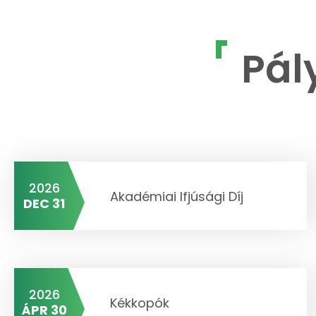
Pál
2026
Akadémiai Ifjúsági Díj
DEC 31
2026
Kékkopók
ÁPR 30