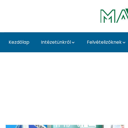
Ugrás a fő tartalomhoz
Kezdőlap
Intézetünkről
Felvételizőknek
Home - Műszaki Intéz